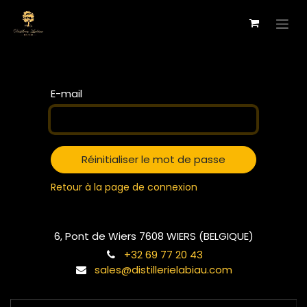
Se rendre au contenu
E-mail
Réinitialiser le mot de passe
Retour à la page de connexion
6, Pont de Wiers 7608 WIERS (BELGIQUE)
+32 69 77 20 43
sales@distillerielabiau.com